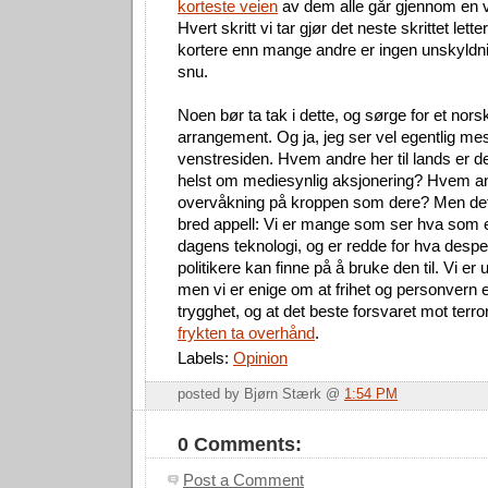
korteste veien
av dem alle går gjennom en 
Hvert skritt vi tar gjør det neste skrittet let
kortere enn mange andre er ingen unskyldni
snu.
Noen bør ta tak i dette, og sørge for et nor
arrangement. Og ja, jeg ser vel egentlig me
venstresiden. Hvem andre her til lands er 
helst om mediesynlig aksjonering? Hvem and
overvåkning på kroppen som dere? Men det
bred appell: Vi er mange som ser hva som 
dagens teknologi, og er redde for hva despe
politikere kan finne på å bruke den til. Vi e
men vi er enige om at frihet og personvern e
trygghet, og at det beste forsvaret mot terr
frykten ta overhånd
.
Labels:
Opinion
posted by Bjørn Stærk @
1:54 PM
0 Comments:
Post a Comment