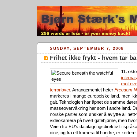
SUNDAY, SEPTEMBER 7, 2008
Frihet ikke frykt - hvem tar ba
11. okt
interna
mot ove
terrorlover
. Arrangementet heter
Freedom N
markeres i mange europeiske land, men ikke
galt. Teknologien har åpnet de samme dørene
masseovervåkning her som i andre land. De
norske partier som ønsker å avlytte all nett-tr
videokamera på hvert gatehjørne, men hvor
Veien fra EU's datalagringsdirektiv til språ
dine, og fra ett kamera til hundre, er kortere