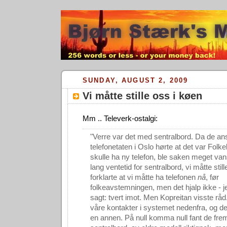
SUNDAY, AUGUST 2, 2009
Vi måtte stille oss i køen
Mm .. Televerk-ostalgi:
"Verre var det med sentralbord. Da de ans
telefonetaten i Oslo hørte at det var Fo
skulle ha ny telefon, ble saken meget van
lang ventetid for sentralbord, vi måtte still
forklarte at vi måtte ha telefonen
nå
, før
folkeavstemningen, men det hjalp ikke - 
sagt: tvert imot. Men Kopreitan visste råd
våre kontakter i systemet nedenfra, og der
en annen. På null komma null fant de frem