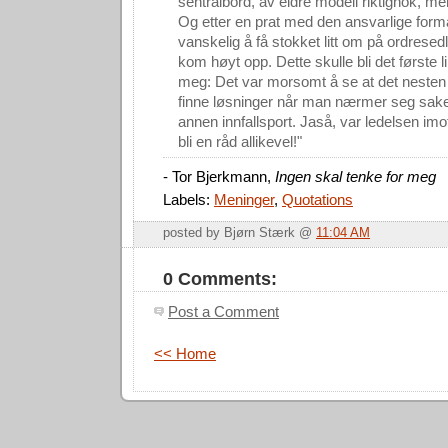
sentralbord, av eldre modell riktignok, men 
Og etter en prat med den ansvarlige form
vanskelig å få stokket litt om på ordresedl
kom høyt opp. Dette skulle bli det første l
meg: Det var morsomt å se at det nesten g
finne løsninger når man nærmer seg sak
annen innfallsport. Jaså, var ledelsen imo
bli en råd allikevel!"
- Tor Bjerkmann,
Ingen skal tenke for meg
Labels:
Meninger
,
Quotations
posted by Bjørn Stærk @
11:04 AM
0 Comments:
Post a Comment
<< Home