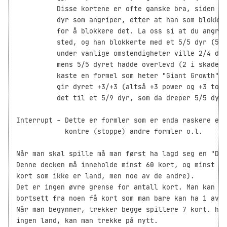
          Disse kortene er ofte ganske bra, siden du
          dyr som angriper, etter at han som blokker
          for å blokkere det. La oss si at du angrep
          sted, og han blokkerte med et 5/5 dyr (5-p
          under vanlige omstendigheter ville 2/4 dyr
          mens 5/5 dyret hadde overlevd (2 i skade),
          kaste en formel som heter "Giant Growth" p
          gir dyret +3/+3 (altså +3 power og +3 toug
          det til et 5/9 dyr, som da dreper 5/5 dyre
Interrupt - Dette er formler som er enda raskere enn
            kontre (stoppe) andre formler o.l.

Når man skal spille må man først ha lagd seg en "Dec
Denne decken må inneholde minst 60 kort, og minst 40
kort som ikke er land, men noe av de andre).

Det er ingen øvre grense for antall kort. Man kan ba
bortsett fra noen få kort som man bare kan ha 1 av.

Når man begynner, trekker begge spillere 7 kort. hvi
ingen land, kan man trekke på nytt.
