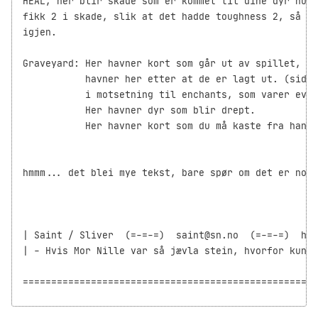
HEAL, her blir skade som er kommet til dine dyr null
fikk 2 i skade, slik at det hadde toughness 2, så gå
igjen.

Graveyard: Her havner kort som går ut av spillet, so
           havner her etter at de er lagt ut. (siden
           i motsetning til enchants, som varer evig
           Her havner dyr som blir drept.

           Her havner kort som du må kaste fra handa
hmmm... det blei mye tekst, bare spør om det er noe 
| Saint / Sliver  (=-=-=)  saint@sn.no  (=-=-=)  htt
| - Hvis Mor Nille var så jævla stein, hvorfor kunne
====================================================