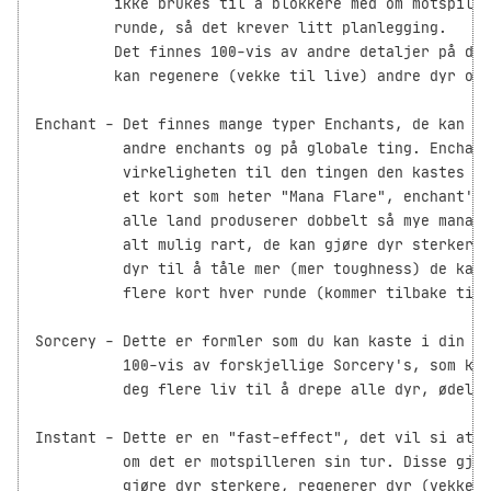
         ikke brukes til å blokkere med om motspille
         runde, så det krever litt planlegging.

         Det finnes 100-vis av andre detaljer på dyr
         kan regenere (vekke til live) andre dyr osv
Enchant - Det finnes mange typer Enchants, de kan ka
          andre enchants og på globale ting. Enchant
          virkeligheten til den tingen den kastes på
          et kort som heter "Mana Flare", enchant'e 
          alle land produserer dobbelt så mye mana. 
          alt mulig rart, de kan gjøre dyr sterkere 
          dyr til å tåle mer (mer toughness) de kan 
          flere kort hver runde (kommer tilbake til 
Sorcery - Dette er formler som du kan kaste i din eg
          100-vis av forskjellige Sorcery's, som kan
          deg flere liv til å drepe alle dyr, ødeleg
Instant - Dette er en "fast-effect", det vil si at d
          om det er motspilleren sin tur. Disse gjør
          gjøre dyr sterkere, regenerer dyr (vekke t