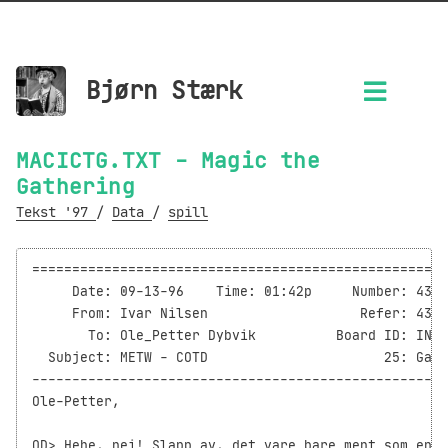
Bjørn Stærk
MACICTG.TXT - Magic the
Gathering
Tekst '97
/
Data
/
spill
====================================================
     Date: 09-13-96    Time: 01:42p     Number: 4358
     From: Ivar Nilsen                   Refer: 4350
       To: Ole_Petter Dybvik          Board ID: INFO
  Subject: METW - COTD                      25: Game
----------------------------------------------------
Ole-Petter,

OD> Hehe, nei! Slapp av, det vare bare ment som en s