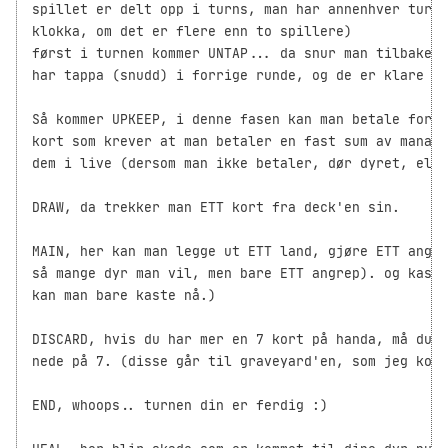
spillet er delt opp i turns, man har annenhver turn 
klokka, om det er flere enn to spillere)

først i turnen kommer UNTAP... da snur man tilbake d
har tappa (snudd) i forrige runde, og de er klare ti
Så kommer UPKEEP, i denne fasen kan man betale for s
kort som krever at man betaler en fast sum av mana i
dem i live (dersom man ikke betaler, dør dyret, elle
DRAW, da trekker man ETT kort fra deck'en sin.

MAIN, her kan man legge ut ETT land, gjøre ETT angre
så mange dyr man vil, men bare ETT angrep). og kaste
kan man bare kaste nå.)

DISCARD, hvis du har mer en 7 kort på handa, må du k
nede på 7. (disse går til graveyard'en, som jeg komm
END, whoops.. turnen din er ferdig :)
