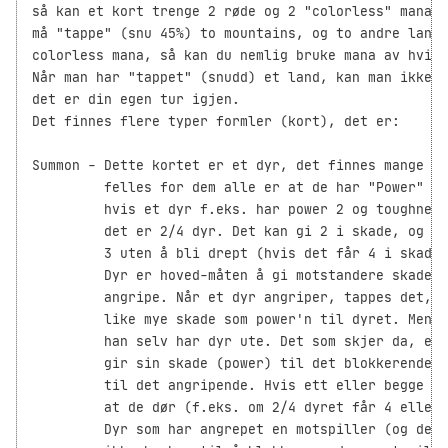
så kan et kort trenge 2 røde og 2 "colorless" mana. 
må "tappe" (snu 45%) to mountains, og to andre land,
colorless mana, så kan du nemlig bruke mana av hvilk
Når man har "tappet" (snudd) et land, kan man ikke s
det er din egen tur igjen.

Det finnes flere typer formler (kort), det er:

Summon - Dette kortet er et dyr, det finnes mange fo
         felles for dem alle er at de har "Power" og
         hvis et dyr f.eks. har power 2 og toughness
         det er 2/4 dyr. Det kan gi 2 i skade, og de
         3 uten å bli drept (hvis det får 4 i skade,
         Dyr er hoved-måten å gi motstandere skade p
         angripe. Når et dyr angriper, tappes det, o
         like mye skade som power'n til dyret. Men h
         han selv har dyr ute. Det som skjer da, er 
         gir sin skade (power) til det blokkerende, 
         til det angripende. Hvis ett eller begge av
         at de dør (f.eks. om 2/4 dyret får 4 eller 
         Dyr som har angrepet en motspiller (og derm