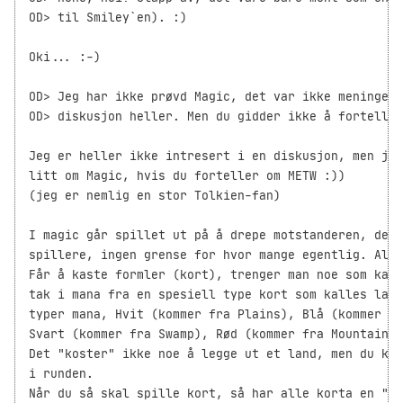
OD> til Smiley`en). :)

Oki... :-)

OD> Jeg har ikke prøvd Magic, det var ikke meningen 
OD> diskusjon heller. Men du gidder ikke å fortelle 
Jeg er heller ikke intresert i en diskusjon, men jeg
litt om Magic, hvis du forteller om METW :))

(jeg er nemlig en stor Tolkien-fan)

I magic går spillet ut på å drepe motstanderen, de k
spillere, ingen grense for hvor mange egentlig. Alle
Får å kaste formler (kort), trenger man noe som kall
tak i mana fra en spesiell type kort som kalles land
typer mana, Hvit (kommer fra Plains), Blå (kommer fr
Svart (kommer fra Swamp), Rød (kommer fra Mountain) 
Det "koster" ikke noe å legge ut et land, men du kan
i runden.

Når du så skal spille kort, så har alle korta en "ca