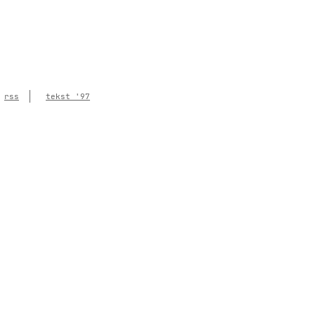
rss
tekst '97