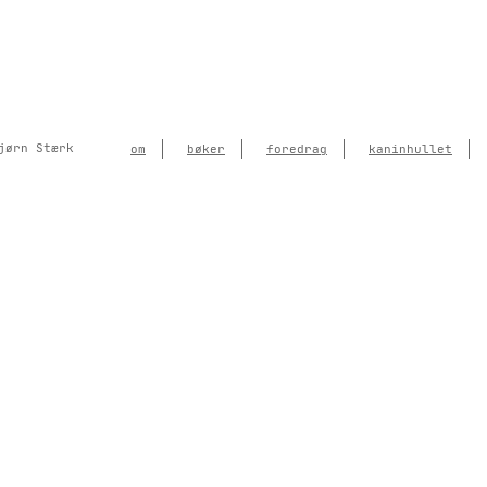
jørn Stærk
om
bøker
foredrag
kaninhullet