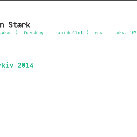
n Stærk
bøker
foredrag
kaninhullet
rss
tekst '97
rkiv 2014