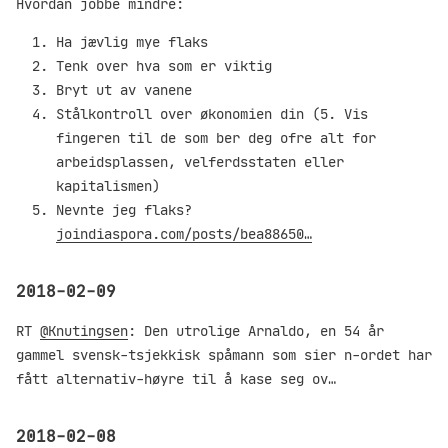
Hvordan jobbe mindre:
Ha jævlig mye flaks
Tenk over hva som er viktig
Bryt ut av vanene
Stålkontroll over økonomien din (5. Vis
fingeren til de som ber deg ofre alt for
arbeidsplassen, velferdsstaten eller
kapitalismen)
Nevnte jeg flaks?
joindiaspora.com/posts/bea88650…
2018-02-09
RT
@Knutingsen
: Den utrolige Arnaldo, en 54 år
gammel svensk-tsjekkisk spåmann som sier n-ordet har
fått alternativ-høyre til å kase seg ov…
2018-02-08