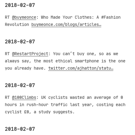
2018-02-07
RT
@buymeonce
: Who Made Your Clothes: A #Fashion
Revolution
buymeonce.com/blogs/articles…
2018-02-07
RT
@RestartProject
: You can’t buy one, so as we
always say, the most ethical smartphone is the one
you already have.
twitter.com/ajhatton/statu…
2018-02-07
RT
@100Climbs
: UK cyclists wasted an average of 0
hours in rush-hour traffic last year, costing each
cyclist £0, a study suggests.
2018-02-07