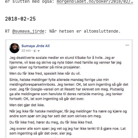
er slutten med også:
morgenbladet.no/boker/2018/02/…
2018-02-25
RT
@sumaya_jirde
: Når hetsen er altomsluttende.