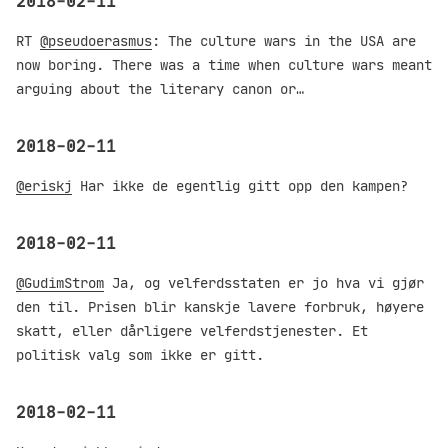
2018-02-11
RT
@pseudoerasmus
: The culture wars in the USA are
now boring. There was a time when culture wars meant
arguing about the literary canon or…
2018-02-11
@eriskj
Har ikke de egentlig gitt opp den kampen?
2018-02-11
@GudimStrom
Ja, og velferdsstaten er jo hva vi gjør
den til. Prisen blir kanskje lavere forbruk, høyere
skatt, eller dårligere velferdstjenester. Et
politisk valg som ikke er gitt.
2018-02-11