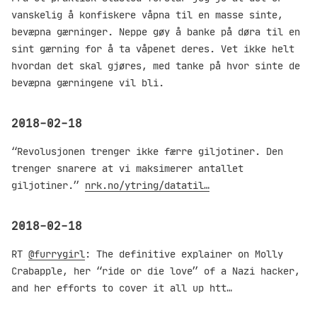
vanskelig å konfiskere våpna til en masse sinte,
bevæpna gærninger. Neppe gøy å banke på døra til en
sint gærning for å ta våpenet deres. Vet ikke helt
hvordan det skal gjøres, med tanke på hvor sinte de
bevæpna gærningene vil bli.
2018-02-18
“Revolusjonen trenger ikke færre giljotiner. Den
trenger snarere at vi maksimerer antallet
giljotiner.”
nrk.no/ytring/datatil…
2018-02-18
RT
@furrygirl
: The definitive explainer on Molly
Crabapple, her “ride or die love” of a Nazi hacker,
and her efforts to cover it all up htt…