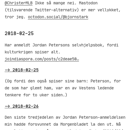
@ChristerMLB
Ikke så mange nei. Mastodon
(tilsvarende Twitter-alternativ) er mer vellykket,
tror jeg.
octodon.social/@bjornstark
2018-02-25
Har anmeldt Jordan Petersons selvhjelpsbok, fordi
kulturkrigen spiser alt.
joindiaspora.com/posts/c2deae50…
->
2018-02-25
(Og fordi den også spiser sine barn: Peterson, for
de som har glemt ham, var en av Vestens ledende
tenkere for to uker siden.)
->
2018-02-26
Den siste tredjedelen av Jordan Peterson-anmeldelsen
min hadde forsvunnet da Morgenbladet la den ut. Nå