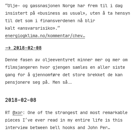
“Olje- og gassnasjonen Norge har frem til i dag
insistert på «business as usual», uten å ta hensyn
til det som i finansverdenen nå blir
kalt «ansvarsrisiko».”
energiogklima.no/kommentar/chev…
->
2018-02-08
Denne fasen av oljeeventyret minner mer og mer om
filmsjangeren hvor gjengen samles en aller siste
gang for å gjennomføre det store brekket de kan
pensjonere seg på. Men så..
2018-02-08
RT
@xor
: One of the strangest and most remarkable
pieces I’ve ever read in my entire life is this
interview between bell hooks and John Per…