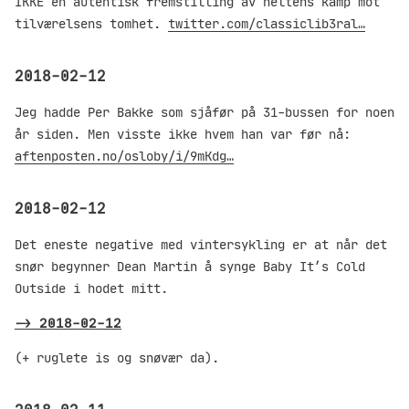
IKKE en autentisk fremstilling av heltens kamp mot
tilværelsens tomhet.
twitter.com/classiclib3ral…
2018-02-12
Jeg hadde Per Bakke som sjåfør på 31-bussen for noen
år siden. Men visste ikke hvem han var før nå:
aftenposten.no/osloby/i/9mKdg…
2018-02-12
Det eneste negative med vintersykling er at når det
snør begynner Dean Martin å synge Baby It’s Cold
Outside i hodet mitt.
->
2018-02-12
(+ ruglete is og snøvær da).