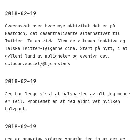
2018-02-19
Overrasket over hvor mye aktivitet det er på
Mastodon, det desentraliserte alternativet til
Twitter. Ta en kikk. Glem de x tusen inaktive og
falske Twitter-følgerne dine. Start på nytt, i et
gyllent land av muligheter og eventyr osv.
octodon.social/@bjornstark
2018-02-19
Jeg har lenge visst at halvparten av alt jeg mener
er feil. Problemet er at jeg aldri vet hvilken
halvpart.
2018-02-19
Fra et praktisk ståsted forstår jeg jo at det er