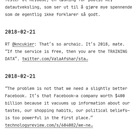
datautveksling, som ser ut til å gjøre mye spennende
som de egentlig ikke forklarer så godt.
2018-02-21
RT
@kncukier
: That’s so archaic. It’s 2018, mate.
“If the service is free, then you are the TRAINING
DATA”.
twitter.com/ValaAfshar/sta…
2018-02-21
“The problem is not that we need a slightly better
Facebook. It’s that Facebook—a company worth $400
billion because it vacuums up information about our
tastes, our shopping habits, our political beliefs—
is too powerful in the first place.”
technologyreview.com/s/604082/we-ne…