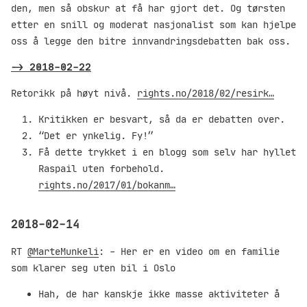
den, men så obskur at få har gjort det. Og tørsten
etter en snill og moderat nasjonalist som kan hjelpe
oss å legge den bitre innvandringsdebatten bak oss.
->
2018-02-22
Retorikk på høyt nivå.
rights.no/2018/02/resirk…
Kritikken er besvart, så da er debatten over.
“Det er ynkelig. Fy!”
Få dette trykket i en blogg som selv har hyllet
Raspail uten forbehold.
rights.no/2017/01/bokanm…
2018-02-14
RT
@MarteMunkeli
: - Her er en video om en familie
som klarer seg uten bil i Oslo
Hah, de har kanskje ikke masse aktiviteter å