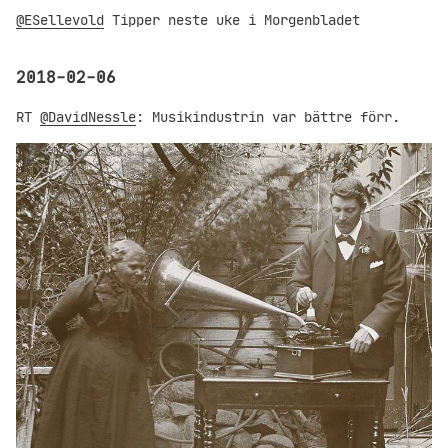
@ESellevold
Tipper neste uke i Morgenbladet
2018-02-06
RT
@DavidNessle
: Musikindustrin var bättre förr.