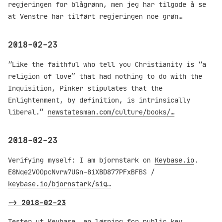
regjeringen for blågrønn, men jeg har tilgode å se
at Venstre har tilført regjeringen noe grøn…
2018-02-23
“Like the faithful who tell you Christianity is “a
religion of love” that had nothing to do with the
Inquisition, Pinker stipulates that the
Enlightenment, by definition, is intrinsically
liberal.”
newstatesman.com/culture/books/…
2018-02-23
Verifying myself: I am bjornstark on
Keybase.io
.
E8Nqe2VOOpcNvrw7UGn–8iXBD877PFxBFBS /
keybase.io/bjornstark/sig…
->
2018-02-23
Tester ut Keybase, en løsning for public key