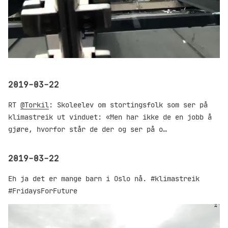
2019-03-22
RT
@Torkil
: Skoleelev om stortingsfolk som ser på
klimastreik ut vinduet: «Men har ikke de en jobb å
gjøre, hvorfor står de der og ser på o…
2019-03-22
Eh ja det er mange barn i Oslo nå. #klimastreik
#FridaysForFuture