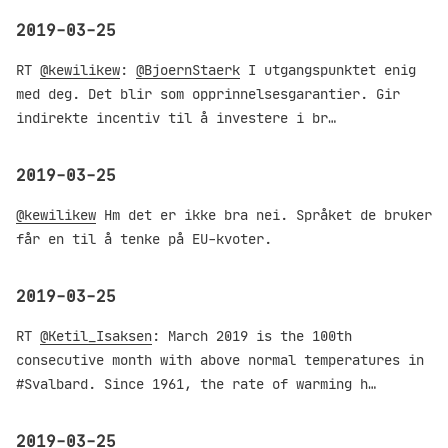
2019-03-25
RT
@kewilikew
:
@BjoernStaerk
I utgangspunktet enig
med deg. Det blir som opprinnelsesgarantier. Gir
indirekte incentiv til å investere i br…
2019-03-25
@kewilikew
Hm det er ikke bra nei. Språket de bruker
får en til å tenke på EU-kvoter.
2019-03-25
RT
@Ketil_Isaksen
: March 2019 is the 100th
consecutive month with above normal temperatures in
#Svalbard. Since 1961, the rate of warming h…
2019-03-25