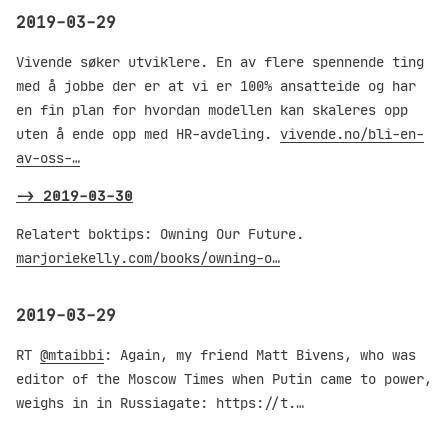
2019-03-29
Vivende søker utviklere. En av flere spennende ting
med å jobbe der er at vi er 100% ansatteide og har
en fin plan for hvordan modellen kan skaleres opp
uten å ende opp med HR-avdeling.
vivende.no/bli-en-
av-oss-…
->
2019-03-30
Relatert boktips: Owning Our Future.
marjoriekelly.com/books/owning-o…
2019-03-29
RT
@mtaibbi
: Again, my friend Matt Bivens, who was
editor of the Moscow Times when Putin came to power,
weighs in in Russiagate: https://t.…