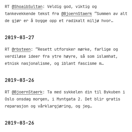
RT
@ShoaibSultan
: Veldig god, viktig og
tankevekkende tekst fra
@BjoernStaerk
“Summen av alt
de gjør er å bygge opp et radikalt miljø hvor…
2019-03-27
RT
@rbsteen
: “Resett utforsker mørke, farlige og
verdiløse ideer fra ytre høyre, så som islamhat,
etnisk nasjonalisme, og iblant fascisme m…
2019-03-26
RT
@BjoernStaerk
: Ta med sykkelen din til Bykuben i
Oslo onsdag morgen, i Myntgata 2. Det blir gratis
reparasjon og vårklargjøring, og jeg…
2019-03-26