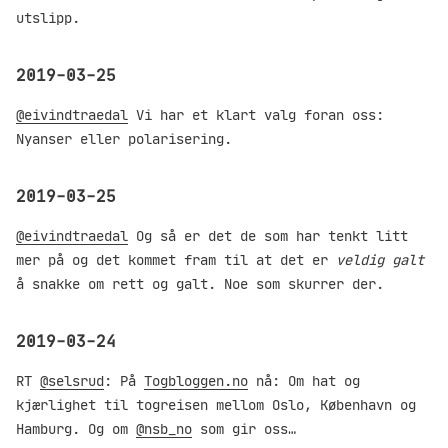
utslipp.
2019-03-25
@eivindtraedal
Vi har et klart valg foran oss:
Nyanser eller polarisering.
2019-03-25
@eivindtraedal
Og så er det de som har tenkt litt
mer på og det kommet fram til at det er
veldig galt
å snakke om rett og galt. Noe som skurrer der.
2019-03-24
RT
@selsrud
: På
Togbloggen.no
nå: Om hat og
kjærlighet til togreisen mellom Oslo, København og
Hamburg. Og om
@nsb_no
som gir oss…