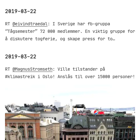
2019-03-22
RT
@eivindtraedal
: I Sverige har fb-gruppa
“Tågsemester” 72 000 medlemmer. En viktig gruppe for
å diskutere togferie, og skape press for to…
2019-03-22
RT
@MagnusStromseth
: Ville tilstander på
#klimastreik i Oslo! Anslås til over 15000 personer!