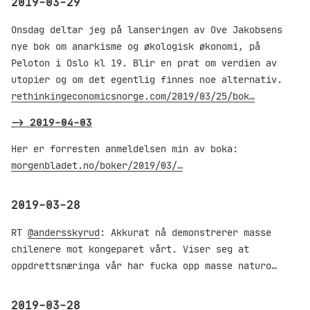
2019-03-29
Onsdag deltar jeg på lanseringen av Ove Jakobsens
nye bok om anarkisme og økologisk økonomi, på
Peloton i Oslo kl 19. Blir en prat om verdien av
utopier og om det egentlig finnes noe alternativ.
rethinkingeconomicsnorge.com/2019/03/25/bok…
->
2019-04-03
Her er forresten anmeldelsen min av boka:
morgenbladet.no/boker/2019/03/…
2019-03-28
RT
@andersskyrud
: Akkurat nå demonstrerer masse
chilenere mot kongeparet vårt. Viser seg at
oppdrettsnæringa vår har fucka opp masse naturo…
2019-03-28