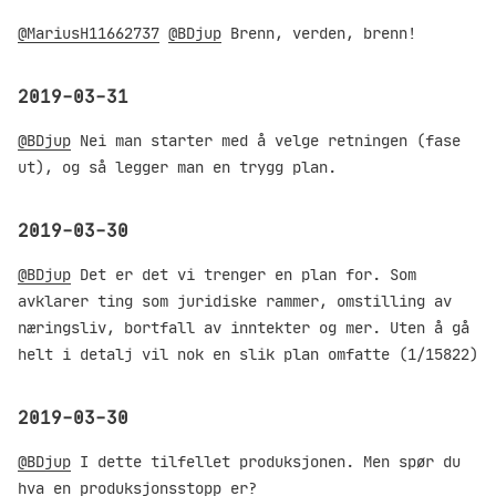
@MariusH11662737
@BDjup
Brenn, verden, brenn!
2019-03-31
@BDjup
Nei man starter med å velge retningen (fase
ut), og så legger man en trygg plan.
2019-03-30
@BDjup
Det er det vi trenger en plan for. Som
avklarer ting som juridiske rammer, omstilling av
næringsliv, bortfall av inntekter og mer. Uten å gå
helt i detalj vil nok en slik plan omfatte (1/15822)
2019-03-30
@BDjup
I dette tilfellet produksjonen. Men spør du
hva en produksjonsstopp er?