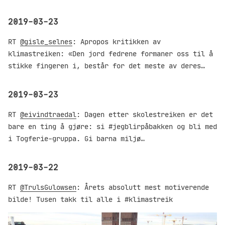
2019-03-23
RT
@gisle_selnes
: Apropos kritikken av
klimastreiken: «Den jord fedrene formaner oss til å
stikke fingeren i, består for det meste av deres…
2019-03-23
RT
@eivindtraedal
: Dagen etter skolestreiken er det
bare en ting å gjøre: si #jegblirpåbakken og bli med
i Togferie-gruppa. Gi barna miljø…
2019-03-22
RT
@TrulsGulowsen
: Årets absolutt mest motiverende
bilde! Tusen takk til alle i #klimastreik