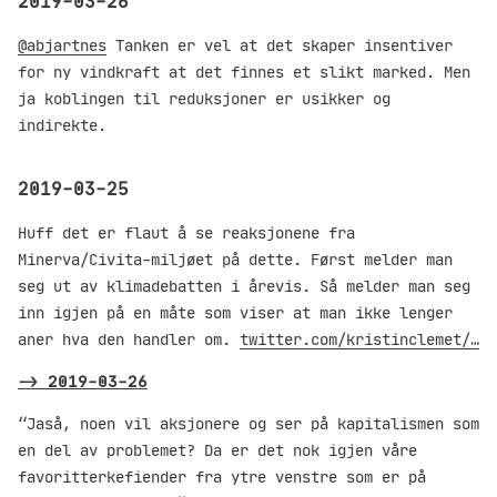
2019-03-26
@abjartnes
Tanken er vel at det skaper insentiver
for ny vindkraft at det finnes et slikt marked. Men
ja koblingen til reduksjoner er usikker og
indirekte.
2019-03-25
Huff det er flaut å se reaksjonene fra
Minerva/Civita-miljøet på dette. Først melder man
seg ut av klimadebatten i årevis. Så melder man seg
inn igjen på en måte som viser at man ikke lenger
aner hva den handler om.
twitter.com/kristinclemet/…
->
2019-03-26
“Jaså, noen vil aksjonere og ser på kapitalismen som
en del av problemet? Da er det nok igjen våre
favoritterkefiender fra ytre venstre som er på