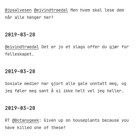
@jpsalvesen
@eivindtraedal
Men hvem skal lese dem
når alle henger her?
2019-03-28
@eivindtraedal
Det er jo et slags offer du gjør for
felleskapet.
2019-03-28
Sosiale medier har gjort alle gale unntatt meg, og
jeg føler meg sant å si ikke helt vel jeg heller.
2019-03-28
RT
@Botanygeek
: Given up on houseplants because you
have killed one of these?