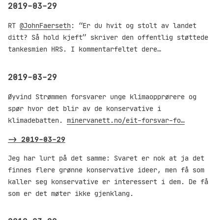
2019-03-29
RT
@JohnFaerseth
: “Er du hvit og stolt av landet
ditt? Så hold kjeft” skriver den offentlig støttede
tankesmien HRS. I kommentarfeltet dere…
2019-03-29
Øyvind Strømmen forsvarer unge klimaopprørere og
spør hvor det blir av de konservative i
klimadebatten.
minervanett.no/eit-forsvar-fo…
->
2019-03-29
Jeg har lurt på det samme: Svaret er nok at ja det
finnes flere grønne konservative ideer, men få som
kaller seg konservative er interessert i dem. De få
som er det møter ikke gjenklang.