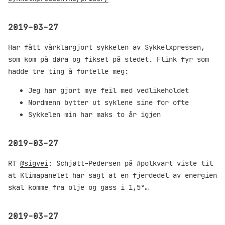
2019-03-27
Har fått vårklargjort sykkelen av Sykkelxpressen,
som kom på døra og fikset på stedet. Flink fyr som
hadde tre ting å fortelle meg:
Jeg har gjort mye feil med vedlikeholdet
Nordmenn bytter ut syklene sine for ofte
Sykkelen min har maks to år igjen
2019-03-27
RT
@sigvei
: Schjøtt-Pedersen på #polkvart viste til
at Klimapanelet har sagt at en fjerdedel av energien
skal komme fra olje og gass i 1,5°…
2019-03-27