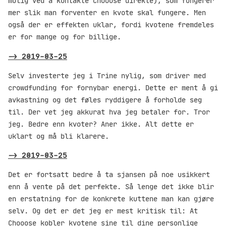
mulig ved å kontakte Chooose direkte), som fungerer
mer slik man forventer en kvote skal fungere. Men
også der er effekten uklar, fordi kvotene fremdeles
er for mange og for billige.
->
2019-03-25
Selv investerte jeg i Trine nylig, som driver med
crowdfunding for fornybar energi. Dette er ment å gi
avkastning og det føles ryddigere å forholde seg
til. Der vet jeg akkurat hva jeg betaler for. Tror
jeg. Bedre enn kvoter? Aner ikke. Alt dette er
uklart og må bli klarere.
->
2019-03-25
Det er fortsatt bedre å ta sjansen på noe usikkert
enn å vente på det perfekte. Så lenge det ikke blir
en erstatning for de konkrete kuttene man kan gjøre
selv. Og det er det jeg er mest kritisk til: At
Chooose kobler kvotene sine til dine personlige