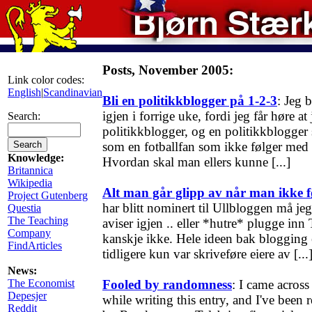
Posts, November 2005:
Link color codes:
English
|
Scandinavian
Bli en politikkblogger på 1-2-3
: Jeg 
igjen i forrige uke, fordi jeg får høre at 
Search:
politikkblogger, og en politikkblogger 
som en fotballfan som ikke følger med
Knowledge:
Hvordan skal man ellers kunne [...]
Britannica
Wikipedia
Alt man går glipp av når man ikke 
Project Gutenberg
har blitt nominert til Ullbloggen må je
Questia
The Teaching
aviser igjen .. eller *hutre* plugge inn
Company
kanskje ikke. Hele ideen bak blogging 
FindArticles
tidligere kun var skriveføre eiere av [...
News:
The Economist
Fooled by randomness
: I came acros
Depesjer
while writing this entry, and I've been
Reddit