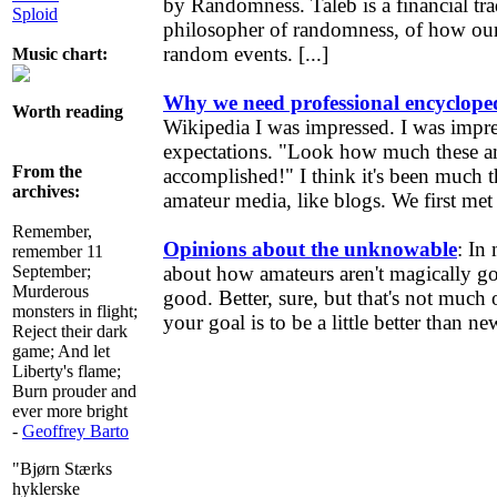
by Randomness. Taleb is a financial t
Sploid
philosopher of randomness, of how our
random events. [...]
Music chart:
Why we need professional encyclope
Worth reading
Wikipedia I was impressed. I was impr
expectations. "Look how much these a
From the
accomplished!" I think it's been much 
archives:
amateur media, like blogs. We first met 
Remember,
Opinions about the unknowable
: In
remember 11
September;
about how amateurs aren't magically g
Murderous
good. Better, sure, but that's not much of
monsters in flight;
your goal is to be a little better than ne
Reject their dark
game; And let
Liberty's flame;
Burn prouder and
ever more bright
-
Geoffrey Barto
"Bjørn Stærks
hyklerske