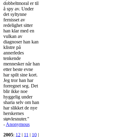
dobbeltmoral er til
å spy av. Under
det syltynne
fernisset av
redelighet sitter
han klar med en
vulkan av
diagnoser han kan
klistre på
annerledes
tenkende
mennesker når han
etter beste evne
har spilt sine kort.
Jeg tror han har
forregnet seg. Det
blir ikke noe
hyggelig under
sharia selv om han
har slikket de nye
herskernes
støvlesnuter."
-
Anonymous
2005
:
12
|
11
|
10
|