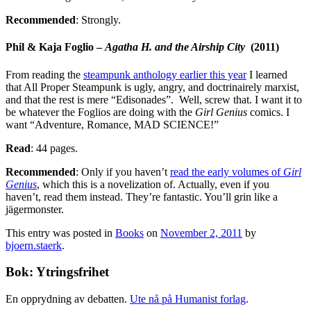
Recommended
: Strongly.
Phil & Kaja Foglio –
Agatha H. and the Airship City
(2011)
From reading the
steampunk anthology earlier this year
I learned
that All Proper Steampunk is ugly, angry, and doctrinairely marxist,
and that the rest is mere “Edisonades”. Well, screw that. I want it to
be whatever the Foglios are doing with the
Girl Genius
comics. I
want “Adventure, Romance, MAD SCIENCE!”
Read
: 44 pages.
Recommended
: Only if you haven’t
read the early volumes of
Girl
Genius
, which this is a novelization of. Actually, even if you
haven’t, read them instead. They’re fantastic. You’ll grin like a
jägermonster.
This entry was posted in
Books
on
November 2, 2011
by
bjoern.staerk
.
Bok: Ytringsfrihet
En opprydning av debatten.
Ute nå på Humanist forlag
.