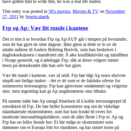
have gotten him to write this, he was a real life nudist.
This entry was posted in
50's movies
,
Movies & TV
on
November
27, 2011
by
bjoern.staerk
.
Frp og Ap: Vær litt runde i kantene
Det er trist å se hvordan Frp og Ap/AUF går i strupen på hverandre,
som de har gjort de siste dagene. Ikke glem at dette er to av de
uttalte målene til Anders Behring Breivik, som han beskriver i
dagbokseksjonen i manifestet sitt: Å øke konfliktnivået og mistilliten
i Norge generelt, og å ødelegge Frp, slik at deres velgere mister
troen på demokratiet slik han selv har gjort.
Vær litt runde i kantene, vær så snill. Frp bør tilgi Ap noen slurvete
utspill om farlige tanker – det er
de
som er de faktiske ofrene for
sommerens terrorangrep. Frp kan gjenvinne omdømmet og velgerne
sine, men ingenting kan gi Ap ungdommene sine tilbake.
På samme måte bør Ap unngå fristelsen til å koble terrorangrepet til
retorikken til Frp. De bør heller konsentrere seg om de virkelige
islamhatende ekstremistene, som har kun forakt til overs for
moderate innvandringskritikere, som de aller fleste i Frp er. Ap og
Frp har en felles fiende her: Et lite miljø av ekstremister som
drømmer om et Europa fritt for muslimer, og har mistet troen på