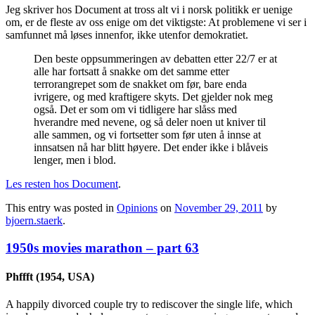
Jeg skriver hos Document at tross alt vi i norsk politikk er uenige
om, er de fleste av oss enige om det viktigste: At problemene vi ser i
samfunnet må løses innenfor, ikke utenfor demokratiet.
Den beste oppsummeringen av debatten etter 22/7 er at
alle har fortsatt å snakke om det samme etter
terrorangrepet som de snakket om før, bare enda
ivrigere, og med kraftigere skyts. Det gjelder nok meg
også. Det er som om vi tidligere har slåss med
hverandre med nevene, og så deler noen ut kniver til
alle sammen, og vi fortsetter som før uten å innse at
innsatsen nå har blitt høyere. Det ender ikke i blåveis
lenger, men i blod.
Les resten hos Document
.
This entry was posted in
Opinions
on
November 29, 2011
by
bjoern.staerk
.
1950s movies marathon – part 63
Phffft (1954, USA)
A happily divorced couple try to rediscover the single life, which