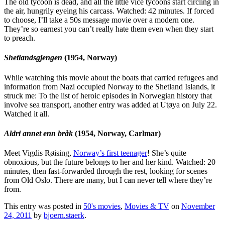
The old tycoon is dead, and all the little vice tycoons start circling in
the air, hungrily eyeing his carcass. Watched: 42 minutes. If forced
to choose, I’ll take a 50s message movie over a modern one.
They’re so earnest you can’t really hate them even when they start
to preach.
Shetlandsgjengen
(1954, Norway)
While watching this movie about the boats that carried refugees and
information from Nazi occupied Norway to the Shetland Islands, it
struck me: To the list of heroic episodes in Norwegian history that
involve sea transport, another entry was added at Utøya on July 22.
Watched it all.
Aldri annet enn bråk
(1954, Norway, Carlmar)
Meet Vigdis Røising,
Norway’s first teenager
! She’s quite
obnoxious, but the future belongs to her and her kind. Watched: 20
minutes, then fast-forwarded through the rest, looking for scenes
from Old Oslo. There are many, but I can never tell where they’re
from.
This entry was posted in
50's movies
,
Movies & TV
on
November
24, 2011
by
bjoern.staerk
.