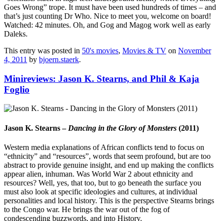
Goes Wrong” trope. It must have been used hundreds of times – and
that’s just counting Dr Who. Nice to meet you, welcome on board!
Watched: 42 minutes. Oh, and Gog and Magog work well as early
Daleks.
This entry was posted in
50's movies
,
Movies & TV
on
November
4, 2011
by
bjoern.staerk
.
Minireviews: Jason K. Stearns, and Phil & Kaja
Foglio
Jason K. Stearns –
Dancing in the Glory of Monsters
(2011)
Western media explanations of African conflicts tend to focus on
“ethnicity” and “resources”, words that seem profound, but are too
abstract to provide genuine insight, and end up making the conflicts
appear alien, inhuman. Was World War 2 about ethnicity and
resources? Well, yes, that too, but to go beneath the surface you
must also look at specific ideologies and cultures, at individual
personalities and local history. This is the perspective Stearns brings
to the Congo war. He brings the war out of the fog of
condescending buzzwords, and into History.