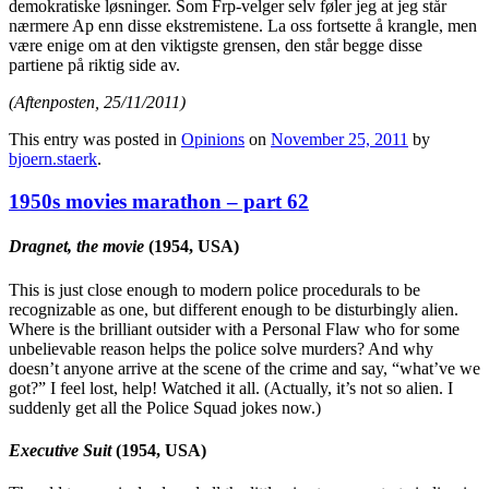
demokratiske løsninger. Som Frp-velger selv føler jeg at jeg står
nærmere Ap enn disse ekstremistene. La oss fortsette å krangle, men
være enige om at den viktigste grensen, den står begge disse
partiene på riktig side av.
(Aftenposten, 25/11/2011)
This entry was posted in
Opinions
on
November 25, 2011
by
bjoern.staerk
.
1950s movies marathon – part 62
Dragnet, the movie
(1954, USA)
This is just close enough to modern police procedurals to be
recognizable as one, but different enough to be disturbingly alien.
Where is the brilliant outsider with a Personal Flaw who for some
unbelievable reason helps the police solve murders? And why
doesn’t anyone arrive at the scene of the crime and say, “what’ve we
got?” I feel lost, help! Watched it all. (Actually, it’s not so alien. I
suddenly get all the Police Squad jokes now.)
Executive Suit
(1954, USA)