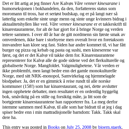
Det er litt artig at jeg finner Are Kalvøs
Våre venner kinesarane
i
humorseksjonen i bokhandelen, da den, forfatterens status som
moromann til tross, har et seriøst budskap, og er på langt nær så
latterlig som enkelte sinte unge menn og sinte unge kvinners bidrag i
aktualitetshyllen like ved.
Våre venner kinesarane
er et takkeskrift til
kinarestaurantene, for alt de har gjort for å bringe Norge og verden
tettere sammen. I over 40 år har de gitt nordmenn sin første smak av
omverdenen, ikke bare i storbyene men overalt hvor en foretaksom
innvandrer kan klore seg fast. Siden har andre kommet til, vi har fått
burger og pizza og kebab og pasta og sushi, men kineserene var
først, og det er det Kalvø vil takke dem for. Kinarestaurantene
representerer for Kalvø alle de gode sidene ved det flerkulturelle og
globaliserte Norge. Mangfoldet. Valgmulighetene. Vår verden er
ikke problemfri, men langt bedre enn det gamle monokulturelle
Norge, med sitt NRK-monopol, Samvirkelag og hjemmelagde
blodpølser. Ja, det er en gimmick å reise rundt til alle norske
kommuner (158!) som har kinarestaurant, og nei, dette avslutter
ingen opphetete debatter, men resultatet er en ordentlig hyggelig
bok, småviktig på en stille og forsiktig måte, ja litt som de
bortgjemte kinarestaurantene han rapporterer fra. La meg derfor
istemme sammen med Kalvø, til alle som har bidratt til at jeg i dag
spiser bedre enn i min mattradisjonelle barndom: Takk. Takk skal
dere ha.
This entry was posted in
Books
on
July 25, 2008
by
bjoern.staerk
.