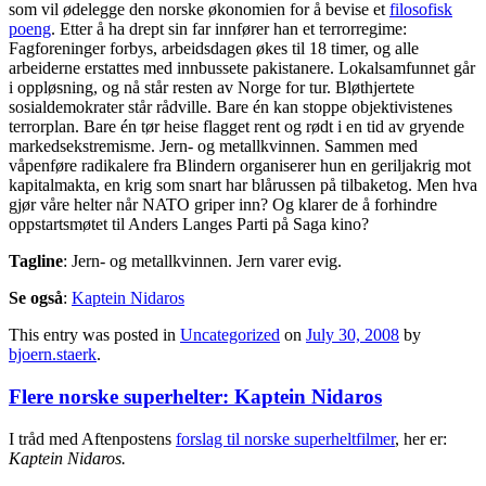
som vil ødelegge den norske økonomien for å bevise et
filosofisk
poeng
. Etter å ha drept sin far innfører han et terrorregime:
Fagforeninger forbys, arbeidsdagen økes til 18 timer, og alle
arbeiderne erstattes med innbussete pakistanere. Lokalsamfunnet går
i oppløsning, og nå står resten av Norge for tur. Bløthjertete
sosialdemokrater står rådville. Bare én kan stoppe objektivistenes
terrorplan. Bare én tør heise flagget rent og rødt i en tid av gryende
markedsekstremisme. Jern- og metallkvinnen. Sammen med
våpenføre radikalere fra Blindern organiserer hun en geriljakrig mot
kapitalmakta, en krig som snart har blårussen på tilbaketog. Men hva
gjør våre helter når NATO griper inn? Og klarer de å forhindre
oppstartsmøtet til Anders Langes Parti på Saga kino?
Tagline
: Jern- og metallkvinnen. Jern varer evig.
Se også
:
Kaptein Nidaros
This entry was posted in
Uncategorized
on
July 30, 2008
by
bjoern.staerk
.
Flere norske superhelter: Kaptein Nidaros
I tråd med Aftenpostens
forslag til norske superheltfilmer
, her er:
Kaptein Nidaros.