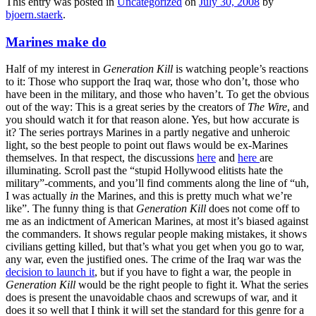
This entry was posted in
Uncategorized
on
July 30, 2008
by
bjoern.staerk
.
Marines make do
Half of my interest in
Generation Kill
is watching people’s reactions
to it: Those who support the Iraq war, those who don’t, those who
have been in the military, and those who haven’t. To get the obvious
out of the way: This is a great series by the creators of
The Wire
, and
you should watch it for that reason alone. Yes, but how accurate is
it? The series portrays Marines in a partly negative and unheroic
light, so the best people to point out flaws would be ex-Marines
themselves. In that respect, the discussions
here
and
here
are
illuminating. Scroll past the “stupid Hollywood elitists hate the
military”-comments, and you’ll find comments along the line of “uh,
I was actually
in
the Marines, and this is pretty much what we’re
like”. The funny thing is that
Generation Kill
does not come off to
me as an indictment of American Marines, at most it’s biased against
the commanders. It shows regular people making mistakes, it shows
civilians getting killed, but that’s what you get when you go to war,
any war, even the justified ones. The crime of the Iraq war was the
decision to launch it
, but if you have to fight a war, the people in
Generation Kill
would be the right people to fight it. What the series
does is present the unavoidable chaos and screwups of war, and it
does it so well that I think it will set the standard for this genre for a