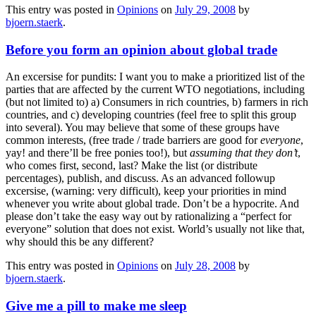
This entry was posted in
Opinions
on
July 29, 2008
by
bjoern.staerk
.
Before you form an opinion about global trade
An excersise for pundits: I want you to make a prioritized list of the
parties that are affected by the current WTO negotiations, including
(but not limited to) a) Consumers in rich countries, b) farmers in rich
countries, and c) developing countries (feel free to split this group
into several). You may believe that some of these groups have
common interests, (free trade / trade barriers are good for
everyone
,
yay! and there’ll be free ponies too!), but
assuming that they don’t
,
who comes first, second, last? Make the list (or distribute
percentages), publish, and discuss. As an advanced followup
excersise, (warning: very difficult), keep your priorities in mind
whenever you write about global trade. Don’t be a hypocrite. And
please don’t take the easy way out by rationalizing a “perfect for
everyone” solution that does not exist. World’s usually not like that,
why should this be any different?
This entry was posted in
Opinions
on
July 28, 2008
by
bjoern.staerk
.
Give me a pill to make me sleep