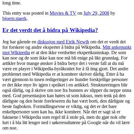
long time.
This entry was posted in
Movies & TV
on
July 29, 2008
by
bjoern.staerk
.
Er det verdt det å bidra på Wikipedia?
Jeg har gående en
diskusjon med Eirik Newth
om det er verdt det
for forskere og andre eksperter å bidra på Wikipedia.
Mitt ankepunkt
mot Wikipedia
er at den ikke verdsetter ekspertkunnskap. De som
kan noe og de som ikke kan noe må bli enige på likt grunnlag. For
artikler hvor mange ønsker å bidra betyr det i verste fall at du må
være en player i Wikipedia-byråkratiet for å få ting gjort. Det andre
problemet med Wikipedia er at komiteer skriver dårlig. Etter å ha
vært gjennom to tusen redigeringer av hundre forskjellige personer
er det ikke mye liv igjen i språket i en artikkel. Struktureringen blir
også dårlig, og å skrive om noe fra bunnen av slipper du neppe unna
med. God presentasjon kan høres ut som luksus, men tenk på den
dårligste og den beste foreleseren du har vært borti, den dårligste og
beste fagboken. Formidlingsevne er viktig, og det er det bare
enkeltpersoner som kan ha, ikke komiteer. Når det er sagt så er
faktaene i Wikipedia som regel til å stole på, men du gjør nok ofte
lurt i å bla litt lenger ned i søkeresultatene på Google når du vil lære
om noe.