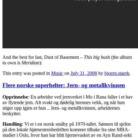
And the best for last, Dust of Basement –
This big hush
(the album
to own is
Meridian
):
This entry was posted in
Music
on
July 31, 2008
by
bjoern.staerk
.
Flere norske superhelter: Jern- og metallkvinnen
Opprinnelse
: En arbeider ved jernverket i Mo i Rana faller i et hav
av flytende jern. Alt svakt og dødelig brennes vekk, og når hun
stiger opp igjen er hun .. Jern- og metallkvinnen, arbeidernes
beskytter.
Handling
: Vi er i en norsk småby på 1970-tallet. Sønnen til sjefen
på den lokale hjørnestensbedriften kommer tilbake fra sine MBA-
studier i Oslo, hvor han har blitt hjernevasket av en Ayn Rand-sekt