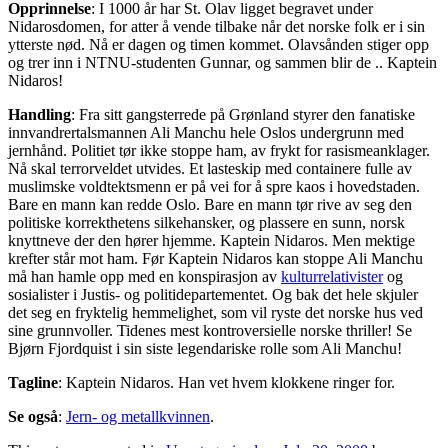
Opprinnelse
: I 1000 år har St. Olav ligget begravet under
Nidarosdomen, for atter å vende tilbake når det norske folk er i sin
ytterste nød. Nå er dagen og timen kommet. Olavsånden stiger opp
og trer inn i NTNU-studenten Gunnar, og sammen blir de .. Kaptein
Nidaros!
Handling
: Fra sitt gangsterrede på Grønland styrer den fanatiske
innvandrertalsmannen Ali Manchu hele Oslos undergrunn med
jernhånd. Politiet tør ikke stoppe ham, av frykt for rasismeanklager.
Nå skal terrorveldet utvides. Et lasteskip med containere fulle av
muslimske voldtektsmenn er på vei for å spre kaos i hovedstaden.
Bare en mann kan redde Oslo. Bare en mann tør rive av seg den
politiske korrekthetens silkehansker, og plassere en sunn, norsk
knyttneve der den hører hjemme. Kaptein Nidaros. Men mektige
krefter står mot ham. Før Kaptein Nidaros kan stoppe Ali Manchu
må han hamle opp med en konspirasjon av
kulturrelativister
og
sosialister i Justis- og politidepartementet. Og bak det hele skjuler
det seg en fryktelig hemmelighet, som vil ryste det norske hus ved
sine grunnvoller. Tidenes mest kontroversielle norske thriller! Se
Bjørn Fjordquist i sin siste legendariske rolle som Ali Manchu!
Tagline
: Kaptein Nidaros. Han vet hvem klokkene ringer for.
Se også
:
Jern- og metallkvinnen
.