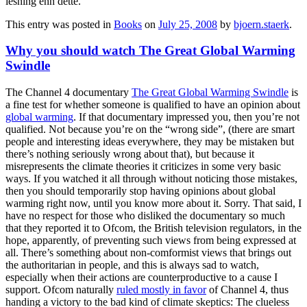
lesning enn dette.
This entry was posted in
Books
on
July 25, 2008
by
bjoern.staerk
.
Why you should watch The Great Global Warming
Swindle
The Channel 4 documentary
The Great Global Warming Swindle
is
a fine test for whether someone is qualified to have an opinion about
global warming
. If that documentary impressed you, then you’re not
qualified. Not because you’re on the “wrong side”, (there are smart
people and interesting ideas everywhere, they may be mistaken but
there’s nothing seriously wrong about that), but because it
misrepresents the climate theories it criticizes in some very basic
ways. If you watched it all through without noticing those mistakes,
then you should temporarily stop having opinions about global
warming right now, until you know more about it. Sorry. That said, I
have no respect for those who disliked the documentary so much
that they reported it to Ofcom, the British television regulators, in the
hope, apparently, of preventing such views from being expressed at
all. There’s something about non-comformist views that brings out
the authoritarian in people, and this is always sad to watch,
especially when their actions are counterproductive to a cause I
support. Ofcom naturally
ruled mostly in favor
of Channel 4, thus
handing a victory to the bad kind of climate skeptics: The clueless