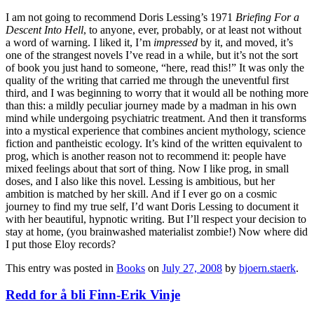
I am not going to recommend Doris Lessing’s 1971
Briefing For a
Descent Into Hell
, to anyone, ever, probably, or at least not without
a word of warning. I liked it, I’m
impressed
by it, and moved, it’s
one of the strangest novels I’ve read in a while, but it’s not the sort
of book you just hand to someone, “here, read this!” It was only the
quality of the writing that carried me through the uneventful first
third, and I was beginning to worry that it would all be nothing more
than this: a mildly peculiar journey made by a madman in his own
mind while undergoing psychiatric treatment. And then it transforms
into a mystical experience that combines ancient mythology, science
fiction and pantheistic ecology. It’s kind of the written equivalent to
prog, which is another reason not to recommend it: people have
mixed feelings about that sort of thing. Now I like prog, in small
doses, and I also like this novel. Lessing is ambitious, but her
ambition is matched by her skill. And if I ever go on a cosmic
journey to find my true self, I’d want Doris Lessing to document it
with her beautiful, hypnotic writing. But I’ll respect your decision to
stay at home, (you brainwashed materialist zombie!) Now where did
I put those Eloy records?
This entry was posted in
Books
on
July 27, 2008
by
bjoern.staerk
.
Redd for å bli Finn-Erik Vinje