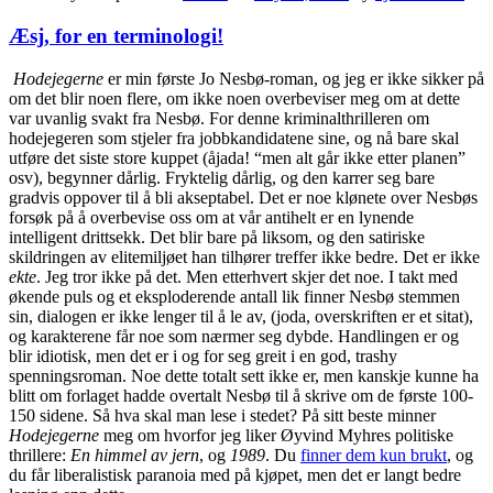
Æsj, for en terminologi!
Hodejegerne
er min første Jo Nesbø-roman, og jeg er ikke sikker på
om det blir noen flere, om ikke noen overbeviser meg om at dette
var uvanlig svakt fra Nesbø. For denne kriminalthrilleren om
hodejegeren som stjeler fra jobbkandidatene sine, og nå bare skal
utføre det siste store kuppet (åjada! “men alt går ikke etter planen”
osv), begynner dårlig. Fryktelig dårlig, og den karrer seg bare
gradvis oppover til å bli akseptabel. Det er noe klønete over Nesbøs
forsøk på å overbevise oss om at vår antihelt er en lynende
intelligent drittsekk. Det blir bare på liksom, og den satiriske
skildringen av elitemiljøet han tilhører treffer ikke bedre. Det er ikke
ekte
. Jeg tror ikke på det. Men etterhvert skjer det noe. I takt med
økende puls og et eksploderende antall lik finner Nesbø stemmen
sin, dialogen er ikke lenger til å le av, (joda, overskriften er et sitat),
og karakterene får noe som nærmer seg dybde. Handlingen er og
blir idiotisk, men det er i og for seg greit i en god, trashy
spenningsroman. Noe dette totalt sett ikke er, men kanskje kunne ha
blitt om forlaget hadde overtalt Nesbø til å skrive om de første 100-
150 sidene. Så hva skal man lese i stedet? På sitt beste minner
Hodejegerne
meg om hvorfor jeg liker Øyvind Myhres politiske
thrillere:
En himmel av jern
, og
1989
. Du
finner dem kun brukt
, og
du får liberalistisk paranoia med på kjøpet, men det er langt bedre